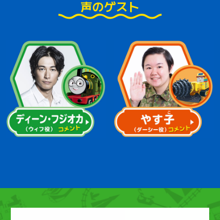
声のゲスト
Tweets by moviethomasjpn