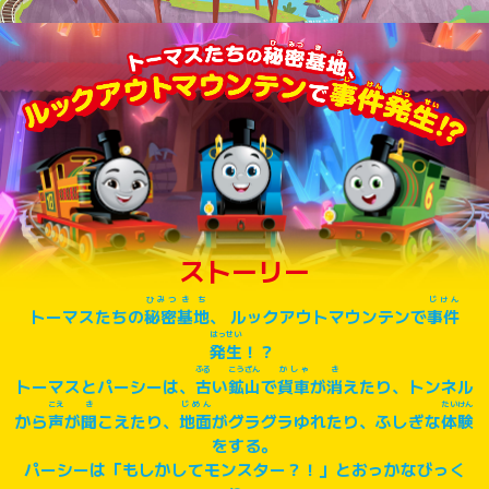
ストーリー
ひみつ
きち
じけん
トーマスたちの
秘密
基地
、 ルックアウトマウンテンで
事件
はっせい
発生
！？
ふる
こうざん
かしゃ
き
トーマスとパーシーは、
古
い
鉱山
で
貨車
が
消
えたり、トンネル
こえ
き
じめん
たいけん
から
声
が
聞
こえたり、
地面
がグラグラゆれたり、ふしぎな
体験
をする。
パーシーは「もしかしてモンスター？！」とおっかなびっく