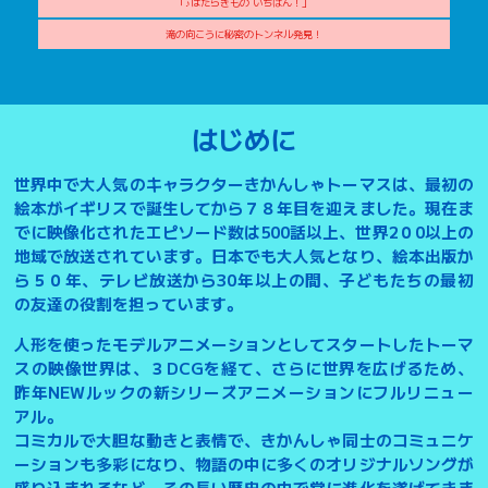
「♪はたらきもの いちばん！」
滝の向こうに秘密のトンネル発見！
はじめに
世界中で大人気のキャラクターきかんしゃトーマスは、最初の
絵本がイギリスで誕生してから７８年目を迎えました。現在ま
でに映像化されたエピソード数は500話以上、世界2０0以上の
地域で放送されています。日本でも大人気となり、絵本出版か
ら５０年、テレビ放送から30年以上の間、子どもたちの最初
の友達の役割を担っています。
人形を使ったモデルアニメーションとしてスタートしたトーマ
スの映像世界は、３DCGを経て、さらに世界を広げるため、
昨年NEWルックの新シリーズアニメーションにフルリニュー
アル。
コミカルで大胆な動きと表情で、きかんしゃ同士のコミュニケ
ーションも多彩になり、物語の中に多くのオリジナルソングが
盛り込まれるなど、その長い歴史の中で常に進化を遂げてきま