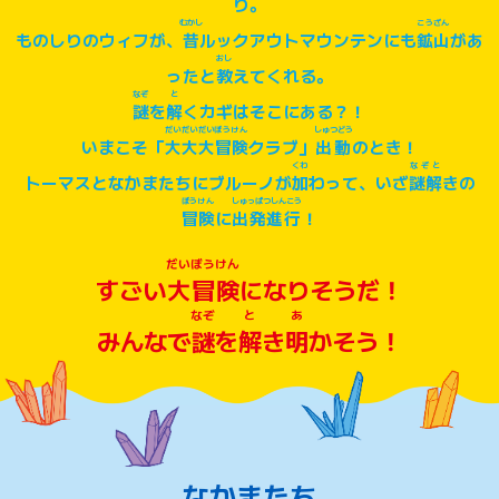
り。
むかし
こうざん
ものしりのウィフが、
昔
ルックアウトマウンテンにも
鉱山
があ
おし
ったと
教
えてくれる。
なぞ
と
謎
を
解
くカギはそこにある？！
だいだいだいぼうけん
しゅつどう
いまこそ「
大大大冒険
クラブ」
出動
のとき！
くわ
なぞと
トーマスとなかまたちにブルーノが
加
わって、いざ
謎解
きの
ぼうけん
しゅっぱつしんこう
冒険
に
出発進行
！
だいぼうけん
すごい
大冒険
になりそうだ！
なぞ
と
あ
みんなで
謎
を
解
き
明
かそう！
なかまたち